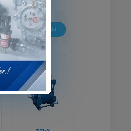
TRV
DETAYLI BİLGİ
TRVK