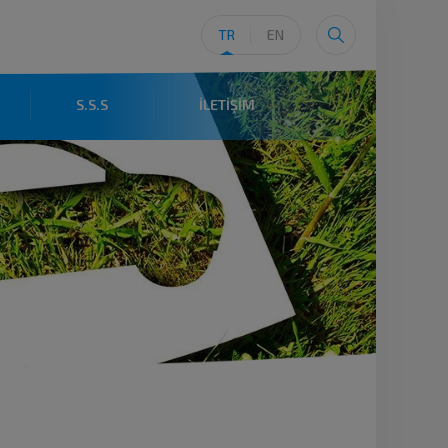
TR
EN
S.S.S
İLETİŞİM