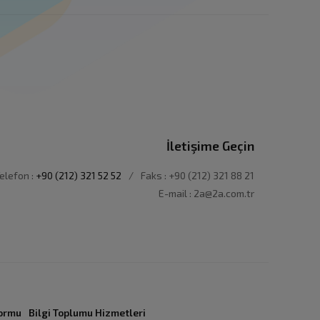
İletişime Geçin
elefon :
+90 (212) 321 52 52
/
Faks : +90 (212) 321 88 21
E-mail : 2a@2a.com.tr
Formu
Bilgi Toplumu Hizmetleri