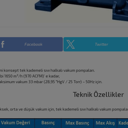
Facebook
Twitter
ni konsept tek kademeli sıvı halkalı vakum pompaları.
bi 1650 m³/h (970 ACFM)’ e kadar,
ksimum vakum 33 mbar (28,95 "HgV / 25 Torr) – 50Hz için.
Teknik Özellikler
ksek, orta ve düşük vakum için, tek kademeli sıvı halkalı vakum pompala