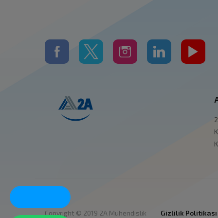
2
K
K
Trade Now!
Copyright © 2019 2A Mühendislik
Gizlilik Politikası