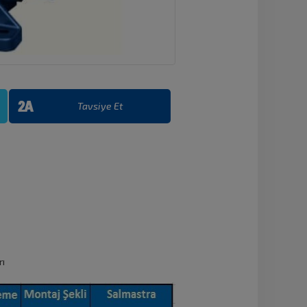
Tavsiye Et
rı