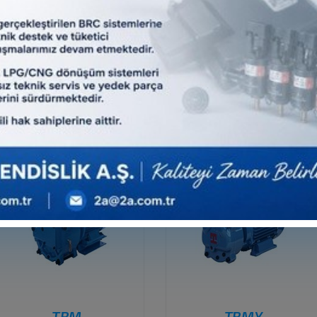
TRH
TRS
DETAYLI BİLGİ
DETAYLI BİLGİ
TRM
TRMX