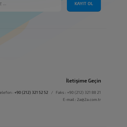
KAYIT OL
İletişime Geçin
elefon :
+90 (212) 321 52 52
/
Faks : +90 (212) 321 88 21
E-mail : 2a@2a.com.tr