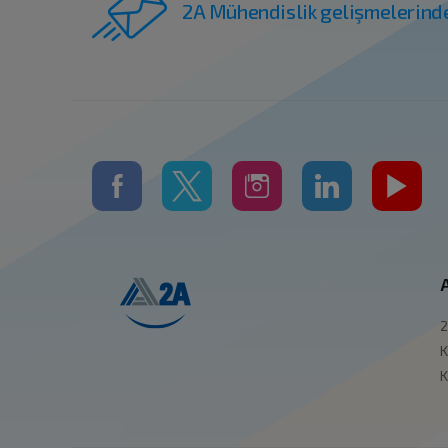
2A Mühendislik gelişmelerind
2
K
K