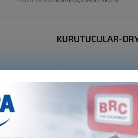
sektöre öncü olduk ve olmaya devam ediyoruz.
KURUTUCULAR-DR
1-COLUMN
REGENERABLE 1-