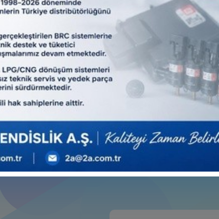
COLUMN
DETAYLI BİLGİ
DETAYLI BİLGİ
KURUTUCULAR-DRYERS