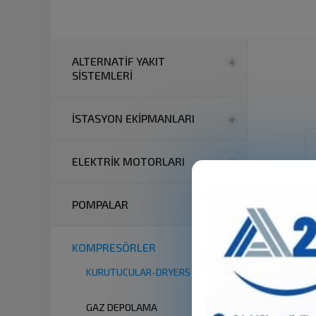
ALTERNATİF YAKIT
SİSTEMLERİ
İSTASYON EKİPMANLARI
ELEKTRİK MOTORLARI
POMPALAR
KOMPRESÖRLER
KURUTUCULAR-DRYERS
GAZ DEPOLAMA