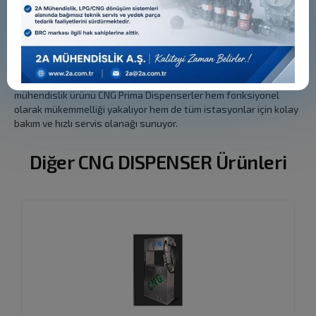
Yeni nesil araçlarla teknolojik uyumluluğu otomotiv firmalarınca
test edilip onaylanmış bir dünya markası olan BRC, CNG Prima
Dispenser modelleri ile tüm Otogaz kullanıcılarına en iyi hizmeti
vermeyi hedeflemektedir.
BRC, güvenliği üstün bir tasarım çizgisi ile birleştiriyor. Yüksek
mühendislik ürünü CNG Prima Dispenserler hem fonksiyonel
olarak mükemmelliği yakalıyor hem de tüm istasyonlar için kolay
bakım ve hızlı servis olanağı sunuyor.
Diğer CNG DISPENSER Ürünleri