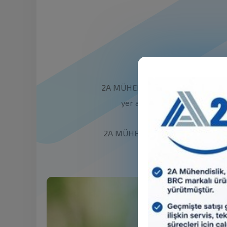
2A MÜHENDİSLİK olarak kuruluş yıl
yer almaktayız. Bu süre içer
2A MÜHENDİSLİK yönetim kadrosu ve