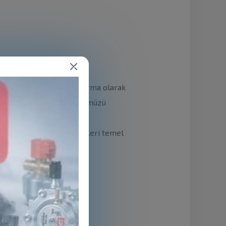
sliği konusunda lider firma olarak
de öncü ve yenilikçi rolümüzü
n olarak aşağıdaki değerleri temel