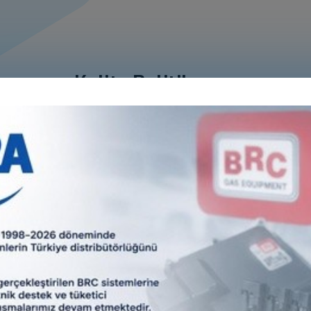
Kalite Politikamız
ımız olan 1995’ten bugüne dek Türkiye’de LPG ve CNG Mühendi
isinde kazandığımız bilgi ve tecrübe birikimimiz ile sektörümüz
sürdürmekteyiz.
 çalışanları olarak “Kaliteyi zaman belirler” sloganına uygu
alıyoruz
Değerlerimiz