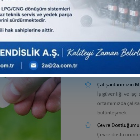
Müşteri Memnuniy
Üstün ürün ve hizm
alarak müşterileri
Müşteri İlişkileri
:
Müşteri ilişkilerind
her türlü geri bild
çözmek.
Çalışanlarımızın 
İş güvenliği ve işçi
ortamımızda çalışa
bütünleşmek.
Çevre Dostluğumu
Çevre dostu ürünl