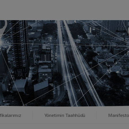
fikalarımız
Yönetimin Taahhüdü
Manifesto