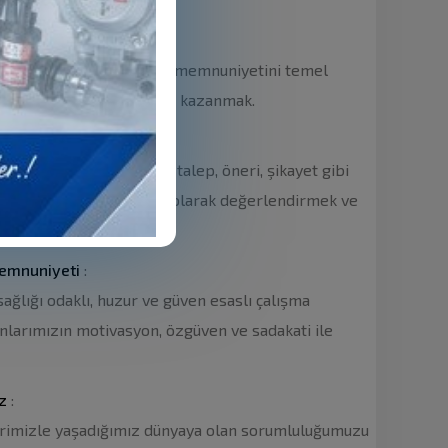
eti
:
et kalitemiz ile müşteri memnuniyetini temel
mizin güven ve sadakatini kazanmak.
e müşterilerin yansıttığı talep, öneri, şikayet gibi
irimi zamanında ve etkili olarak değerlendirmek ve
Memnuniyeti
:
 sağlığı odaklı, huzur ve güven esaslı çalışma
nlarımızın motivasyon, özgüven ve sadakati ile
z
:
erimizle yaşadığımız dünyaya olan sorumluluğumuzu