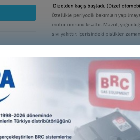
Dizelden kaçış başladı. (Dizel otomobi
Özellikle periyodik bakımları yapılmay
motor ömrünü kısaltır. Mazot, yoğunluğ
sıvı yakıttır. İçerisindeki pislikler za
ücretlerinin yüksek olması.
Sıfır araçlarda dizel araçlardan 20 -
 tıkanıklığa yol açabilir.
Dizel otomobiller yolun sonuna geliy
ira civarlarındadır. Her hangi bir aracın deposu 200 liraya da d
 10 bin kilometrede yapılmaktadır. Dizel araçlar son 1-2 yılda 
 LPG araç alarak ya da taktırmakta kullanıyor.
Blog Arşivi