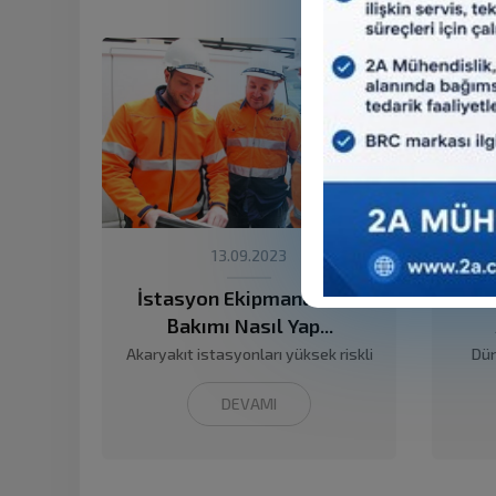
13.09.2023
İstasyon Ekipmanlarının
O
Bakımı Nasıl Yap...
Akaryakıt istasyonları yüksek riskli
Dün
olan iş yerlerinden birisi olması...
alter
DEVAMI