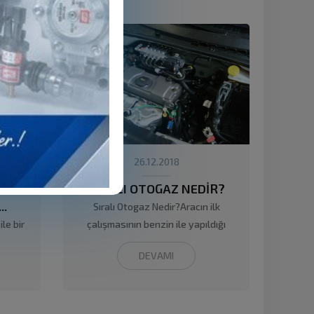
26.12.2018
4
SIRALI OTOGAZ NEDİR?
..
Sıralı Otogaz Nedir?Aracın ilk
le bir
çalışmasının benzin ile yapıldığı
daha...
DEVAMI