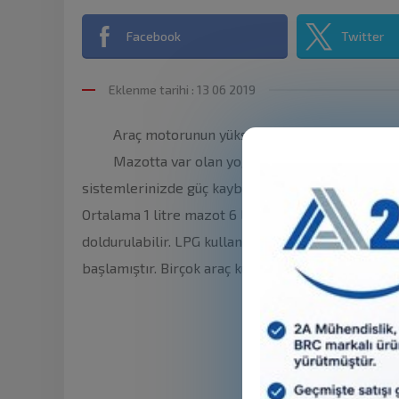
Facebook
Twitter
Eklenme tarihi : 13 06 2019
Araç motorunun yüksek sesli çalışması
Bakım 
Mazotta var olan yoğun pislik oranı
sistemlerinizde güç kaybı ve püskürtme sistemin de
Ortalama 1 litre mazot 6 lira civarındayken LPG 3 l
doldurulabilir. LPG kullanılan araçlarda bakımlar
başlamıştır. Birçok araç kullanıcısı tercihini artık