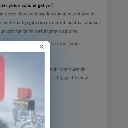
ller yolun sonuna geliyor)
an petrol istasyonlarından alınan mazot aracın
u ve temizliği gibi birçok önemli noktası bulunan
manla yakıt tankında tortulaşma ateşleme
 30 bin lira fark alınması
Turbo arızaları
or...
oldurulabilir, 300-400 liralık rakamlara da
büyük kullanıcı memnuniyetsizliği göstermeye