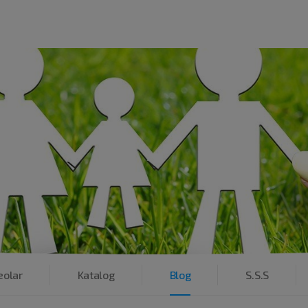
eolar
Katalog
Blog
S.S.S