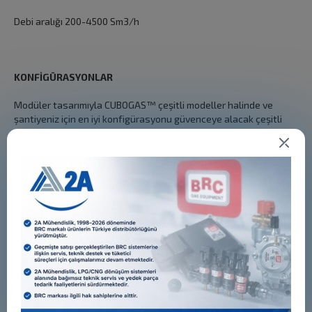
Debi aralığı 200-4500 Sm3/h
KONFİGÜRASYONLAR
Modüler tasarımıyla CUBOGAS™ çeşitli modeller halinde ve
şantiyeniz için en iyi konfigürasyonu güvenceye alacak çeşitli
opsiyonel özelliklerle birlikte mevcuttur:
Kanopisiz "P" serisi
Ses geçirmez kanopili "S" serisi
Düşük ortam sıcaklıkları kiti (-40C'ye kadar)
Üçe varan basınç seti öncelik paneli
Gazı ekstra soğutma sistemi (chiller sistemi)
Havayla çalışan valfler