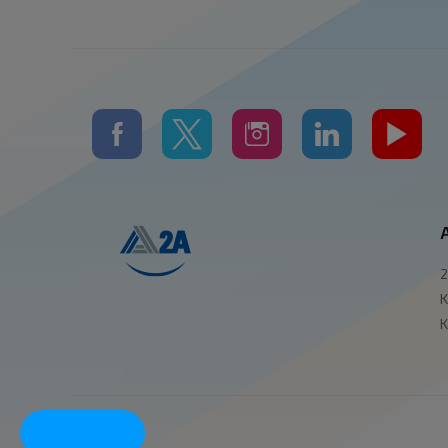
2
K
K
Trade Now!