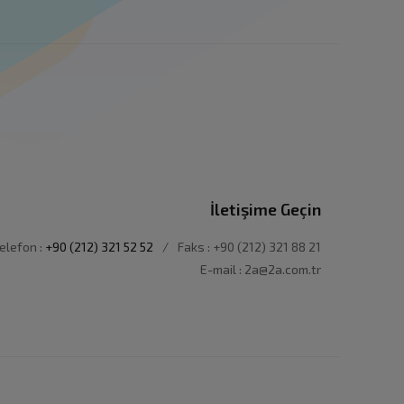
İletişime Geçin
elefon :
+90 (212) 321 52 52
/
Faks : +90 (212) 321 88 21
E-mail : 2a@2a.com.tr