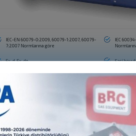
IEC-EN 60079-0:2009, 60079-1:2007, 60079-
IEC 60034-1
7:2007 Normlarına göre
Normların
Ex-d, Ex-de
Şasi boyut
ATEX kategorisi 2G
Grup IIB, II
Sıcaklık sınıfı T3, T4
Koruma IP
Güç 0.05 ÷ 240 kW
Üç kademe
Havalandırma IC410, IC411, IC416, IC418