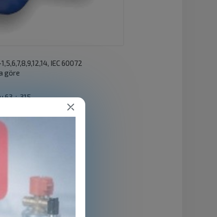
,5,6,7,8,9,12,14, IEC 60072
a göre
u 63 ÷ 315
C
55 ÷ IP66
li