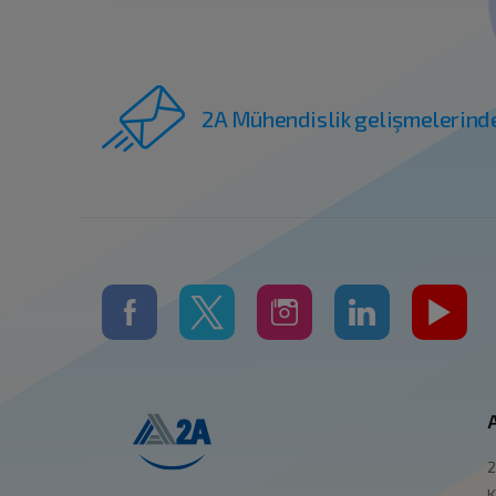
2A Mühendislik gelişmelerind
2
K