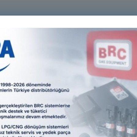
Facebook
Twitter
 LPG Mastermetre hakkında genel bilgiler;
G dispenserlarının standart servis hizmeti süreci içerisinde senede 2 s
ilmesi tavsiye edilmektedir. 2A LPG mastermetre cihazları bu doğrulukla
tre cinslerine göre 2 tip mastermetre bulunmaktadır. İlki 2A prima metreli,
lışan massflow metreli mastermetredir. Prima metreli nin yasal çerçe
ima metre de gerçekleşen %0,3-%0,4 aralığında bulunmaktadır. Coriolis
tre’nin beyan edilen ölçüm hassasiyeti max %0,2 dir. LPG mastermetreleri
redite bir kuruluştan kalibrasyonlarının yaptırılmış olması gerekir.
 Mastermetre ile LPG istasyonundaki LPG dispenser kalibrasyonu 
G istasyonunda yapılacak kalibrasyon işlemi için gerekli güvenlik önleml
spenser çevresi, yetkisiz ve izinsiz kişilerin yaklaşmasını önlemek için güv
revli personel dışında kimse yaklaştırılmaz. Kalibrasyon yapılacak 2A 
stermetre yaklaştırılır. LPG dispenser alt kapağı açılır. LPG dispenser 
ğlanır. Varsa giriş hattı vanası açılır. LPG mastermetrenin çıkış hattın