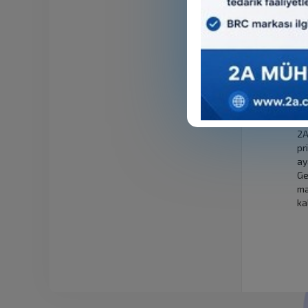
di
et
si
sa
to
ma
so
iç
2A
pr
ay
Ge
ma
ka