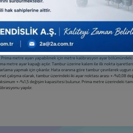
spenser üzerindeki geri dönüş hattı dolum ucu noktasına bağlanır. Çalı
kilemesini engellemek için 100-150 lt arası LPG nin çevrimi sağlanmalıdı
steminin (ATC-Automatic Temperature Compansation) her iki cihazda da
ğlanır. 2A LPG Mastermetre’den geçirilecek litre miktarı ayarlanır. G
plamda 50 litre, minimum debide toplamda 20 litre akış ile hesaplama y
stermetre çalıştırılır. Kalibrasyon sonucunu yazdırmak için mastermetr
nucu mastermetre ye yazıp önce ENTER sonra SELECT tuşuna basılarak ya
erisinde değil ise 2A prima metre üzerinde bulunan kalibrasyon ayar böl
 Prima metre ayarı yapabilmek için metre kalibrasyon ayar bölümündeki 
ima metre ayar kapağı açılır. Tambur üzerine kalem ile ilk nokta işaretle
arlama yapmak için çıkarılır. Hata oranına göre tambur çevrilerek uygun ol
nel çalışma olarak, tambur üzerindeki iki ayar noktası arası +-%0,08 de
ksimum +-%1,5 değişim kapasitesi bulunur. Prima metre üzerindeki tam
librasyonu yapılır.