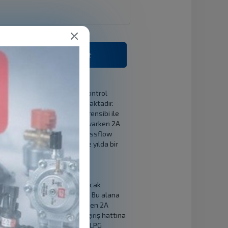
Tavsiye Et
efer ölçüm doğruluklarının kontrol
rın ölçülmelerinde kullanılmaktadır.
 ikincisi coriolis çalışma prensibi ile
vede %0,6 ölçüm hassasiyeti varken 2A
 çalışma prensibine bağlı massflow
nin kullanım sıklığına göre yılda bir
nasıl yapılır ?
eri alınır. Kalibrasyon yapışacak
enlik çemberi ile izole edilir. Bu alana
LPG dispenser yanına sabitlenen 2A
tabancası, LPG mastermetre giriş hattına
daki hortum ucundaki tabanca, LPG