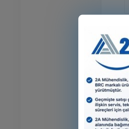
2A
LP
ed
Me
ça
pr
me
ak
2A
LP
di
gö
ma
ba