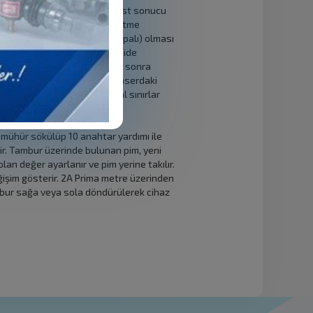
şmada sıcaklık faktörünün test sonucu
r. Sıcaklığa bağlı hacim düzeltme
 aynı konumda (açık yada kapalı) olması
enel uygulamada maksimum debide
apılmaktadır. Önce dispenser sonra
e off konumuna alınır. Dispenserdaki
zdırılır. Test sonucu yasal sınırlar
ümünden ayar yapılır.
mühür sökülüp 10 anahtar yardımı ile
nir. Tambur üzerinde bulunan pim, yeni
an değer ayarlanır ve pim yerine takılır.
ğişim gösterir. 2A Prima metre üzerinden
bur sağa veya sola döndürülerek cihaz