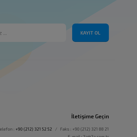
KAYIT OL
İletişime Geçin
elefon :
+90 (212) 321 52 52
/
Faks : +90 (212) 321 88 21
E-mail : 2a@2a.com.tr