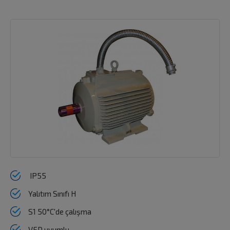
IP55
Yalıtım Sınıfı H
S1 50°C'de çalışma
VFD uyumlu