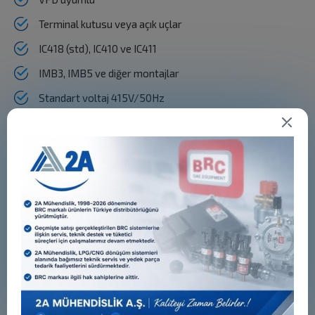
Terminal kutusu veya açık uçlar
IC418 (std), IC410 ve IC411
IMB3, IMB5 ve diğer montajlar
Standart voltaj 415V/50Hz
Talep üzerine farklı voltaj
Çift hız mevcut
Diğer DUMAN TAHLİYE
MOTORLARI Ürünleri